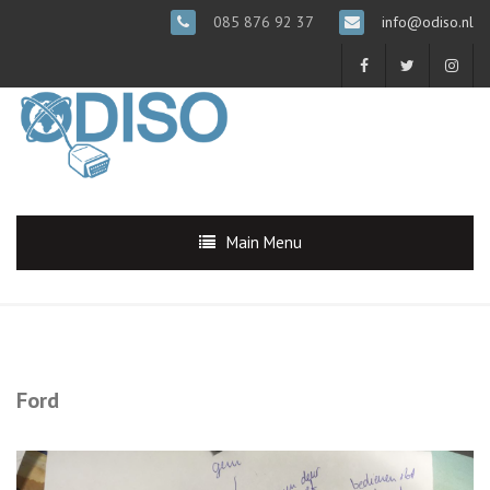
085 876 92 37
info@odiso.nl
Main Menu
Ford