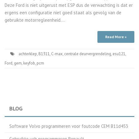
Deze Ford is niet uitgerust met ESP dus de verwachting is dat er
ergens een configuratie niet goed staat als gevolg van de
gebruikte motorregleenheid.…
Read More »
achterklep
,
B1311
,
C-max
,
centrale deurvergrendeling
,
esu121
,
Ford
,
gem
,
keyfob
,
pcm
BLOG
Software Volvo programmeren voor foutcode CEM B11d453
Gebruikte uch programmeren Renault