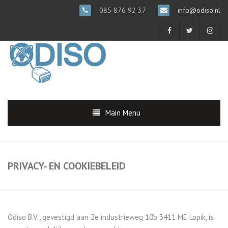
085 876 92 37
info@odiso.nl
Main Menu
PRIVACY- EN COOKIEBELEID
Odiso B.V., gevestigd aan 2e industrieweg 10b 3411 ME Lopik, is