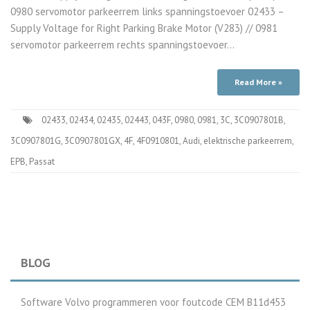
0980 servomotor parkeerrem links spanningstoevoer 02433 –
Supply Voltage for Right Parking Brake Motor (V283) // 0981
servomotor parkeerrem rechts spanningstoevoer…
Read More »
02433
,
02434
,
02435
,
02443
,
043F
,
0980
,
0981
,
3C
,
3C0907801B
,
3C0907801G
,
3C0907801GX
,
4F
,
4F0910801
,
Audi
,
elektrische parkeerrem
,
EPB
,
Passat
BLOG
Software Volvo programmeren voor foutcode CEM B11d453