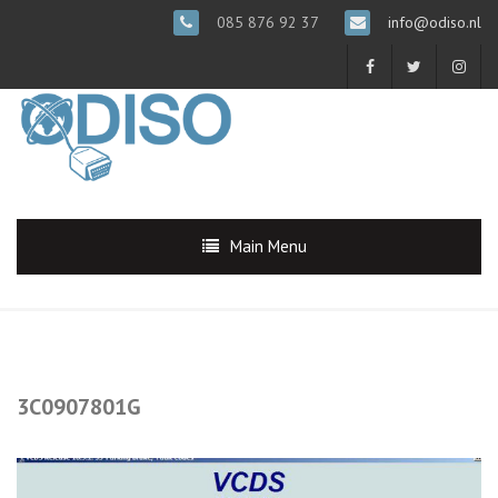
085 876 92 37
info@odiso.nl
Main Menu
3C0907801G