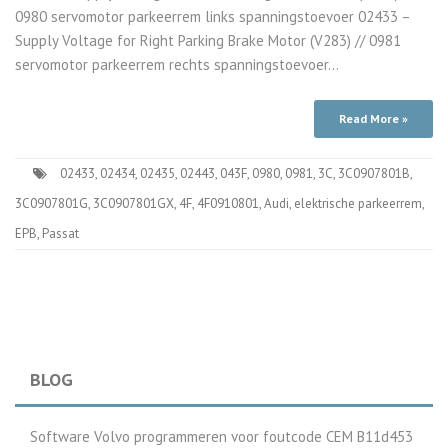
0980 servomotor parkeerrem links spanningstoevoer 02433 –
Supply Voltage for Right Parking Brake Motor (V283) // 0981
servomotor parkeerrem rechts spanningstoevoer…
Read More »
02433
,
02434
,
02435
,
02443
,
043F
,
0980
,
0981
,
3C
,
3C0907801B
,
3C0907801G
,
3C0907801GX
,
4F
,
4F0910801
,
Audi
,
elektrische parkeerrem
,
EPB
,
Passat
BLOG
Software Volvo programmeren voor foutcode CEM B11d453