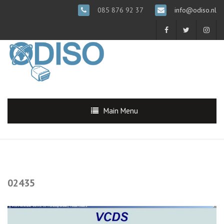
085 876 92 37
info@odiso.nl
Main Menu
02435